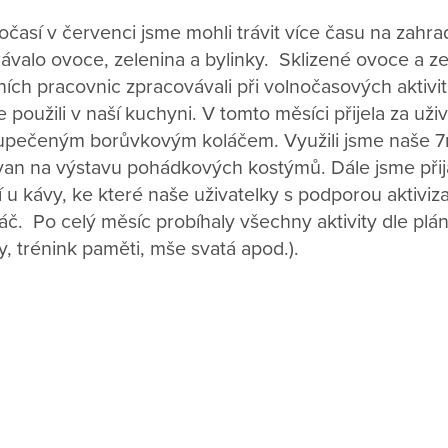
así v červenci jsme mohli trávit více času na zahra
valo ovoce, zelenina a bylinky. Sklizené ovoce a zel
ích pracovnic zpracovávali při volnočasových aktivit
 použili v naší kuchyni. V tomto měsíci přijela za uži
 upečeným borůvkovým koláčem. Využili jsme naše 7
van na výstavu pohádkových kostýmů. Dále jsme přija
í u kávy, ke které naše uživatelky s podporou aktivi
áč. Po celý měsíc probíhaly všechny aktivity dle plánu
ny, trénink paměti, mše svatá apod.).