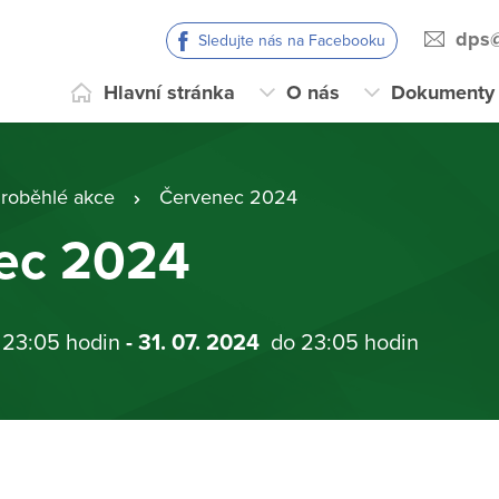
dps@
Sledujte nás na Facebooku
Hlavní stránka
O nás
Dokumenty
roběhlé akce
Červenec 2024
ec 2024
 23:05 hodin
- 31. 07. 2024
do 23:05 hodin