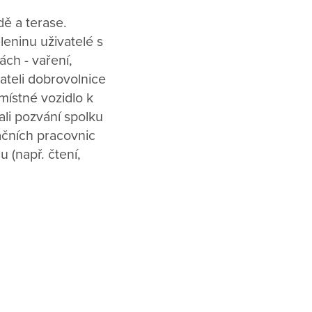
dě a terase.
eninu uživatelé s
ách - vaření,
vateli dobrovolnice
místné vozidlo k
li pozvání spolku
začních pracovnic
 (např. čtení,