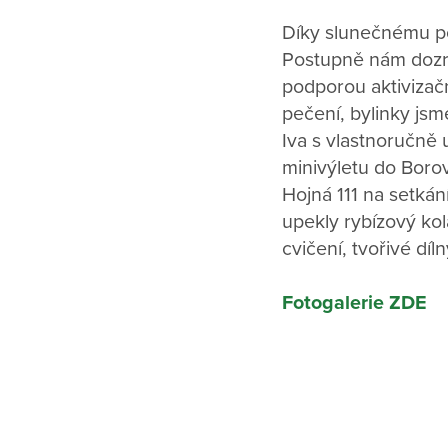
Díky slunečnému poč
Postupně nám dozrá
podporou aktivizačn
pečení, bylinky jsme
Iva s vlastnoručně
minivýletu do Boro
Hojná 111 na setkán
upekly rybízový kol
cvičení, tvořivé díl
Fotogalerie ZDE