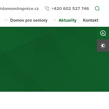
domovstropnice.cz
+420 602 527 746
Domov pro seniory
Aktuality
Kontakt
Zvětši
Vysoký 