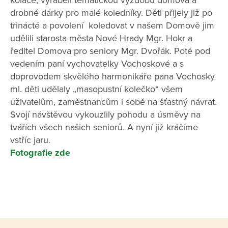
koláče, vyráběli tematickou výzdobu domova a
drobné dárky pro malé koledníky. Děti přijely již po
třinácté a povolení koledovat v našem Domově jim
udělili starosta města Nové Hrady Mgr. Hokr a
ředitel Domova pro seniory Mgr. Dvořák. Poté pod
vedením paní vychovatelky Vochoskové a s
doprovodem skvělého harmonikáře pana Vochosky
ml. děti udělaly „masopustní kolečko“ všem
uživatelům, zaměstnancům i sobě na šťastný návrat.
Svojí návštěvou vykouzlily pohodu a úsměvy na
tvářích všech našich seniorů. A nyní již kráčíme
vstříc jaru.
Fotografie zde