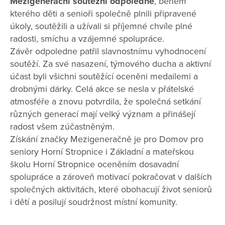
Mezigenerační soutěžní odpoledne
, během
kterého děti a senioři společně plnili připravené
úkoly, soutěžili a užívali si příjemné chvíle plné
radosti, smíchu a vzájemné spolupráce.
Závěr odpoledne patřil slavnostnímu vyhodnocení
soutěží. Za své nasazení, týmového ducha a aktivní
účast byli všichni soutěžící oceněni medailemi a
drobnými dárky. Celá akce se nesla v přátelské
atmosféře a znovu potvrdila, že společná setkání
různých generací mají velký význam a přinášejí
radost všem zúčastněným.
Získání značky Mezigeneračně je pro Domov pro
seniory Horní Stropnice i Základní a mateřskou
školu Horní Stropnice oceněním dosavadní
spolupráce a zároveň motivací pokračovat v dalších
společných aktivitách, které obohacují život seniorů
i dětí a posilují soudržnost místní komunity.