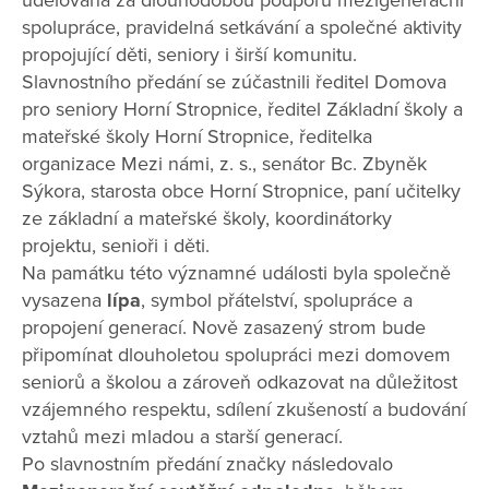
udělována za dlouhodobou podporu mezigenerační
spolupráce, pravidelná setkávání a společné aktivity
propojující děti, seniory i širší komunitu.
Slavnostního předání se zúčastnili ředitel Domova
pro seniory Horní Stropnice, ředitel Základní školy a
mateřské školy Horní Stropnice, ředitelka
organizace Mezi námi, z. s., senátor Bc. Zbyněk
Sýkora, starosta obce Horní Stropnice, paní učitelky
ze základní a mateřské školy, koordinátorky
projektu, senioři i děti.
Na památku této významné události byla společně
vysazena
lípa
, symbol přátelství, spolupráce a
propojení generací. Nově zasazený strom bude
připomínat dlouholetou spolupráci mezi domovem
seniorů a školou a zároveň odkazovat na důležitost
vzájemného respektu, sdílení zkušeností a budování
vztahů mezi mladou a starší generací.
Po slavnostním předání značky následovalo